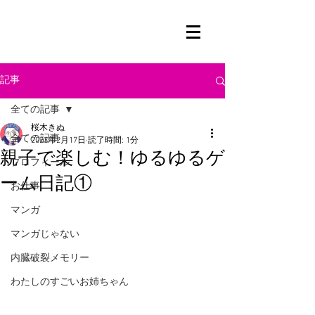
記事
全ての記事
桜木きぬ
全ての記事
2023年2月17日
読了時間: 1分
親子で楽しむ！ゆるゆるゲ
プロフィール
ーム日記①
お仕事
マンガ
マンガじゃない
内臓破裂メモリー
わたしのすごいお姉ちゃん