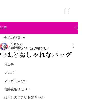
記事
全ての記事
桜木きぬ
全ての記事
2023年2月10日
読了時間: 1分
中１とおしゃれなバッグ
プロフィール
お仕事
マンガ
マンガじゃない
内臓破裂メモリー
わたしのすごいお姉ちゃん