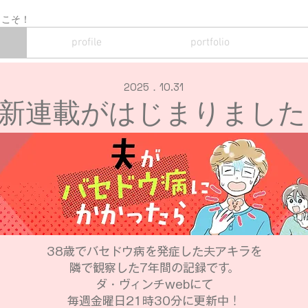
ようこそ！
profile
portfolio
2025．10.31
新連載がはじまりました
38歳でバセドウ病を発症した夫アキラを
隣で観察した7年間の記録です。
​ダ・ヴィンチwebにて
毎週金曜日21時30分に更新中！