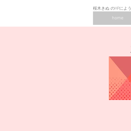
桜木きぬ のHPに
home